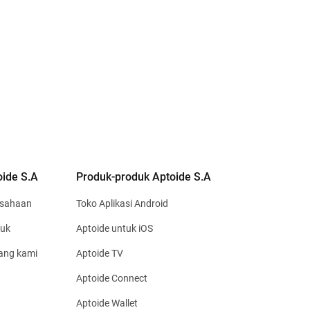
oide S.A
Produk-produk Aptoide S.A
usahaan
Toko Aplikasi Android
uk
Aptoide untuk iOS
ang kami
Aptoide TV
Aptoide Connect
Aptoide Wallet