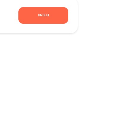
UNDUH