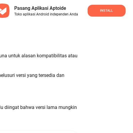
Pasang Aplikasi Aptoide
INSTALL
Toko aplikasi Android independen Anda
na untuk alasan kompatibilitas atau
lusuri versi yang tersedia dan
rlu diingat bahwa versi lama mungkin