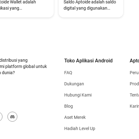
toide Wallet adalah
Saldo Aptoide adalah saldo
ikasi yang
digital yang digunakan
mungkinkan pengguna
untuk pembelian dalam
ngelola [Saldo Aptoide]
aplikasi di aplikasi dan game
company/faq/what-is-
yang didukung di Aptoide.
toide-balance) dan
lakukan pembelian
am aplikasi di aplikasi
rta game yang didukung.
distribusi yang
Toko Aplikasi Android
Apt
mi platform global untuk
n dunia?
FAQ
Per
Dukungan
Prod
Hubungi Kami
Tent
Blog
Karir
Aset Merek
Hadiah Level Up