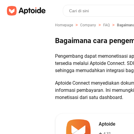
>
>
>
Homepage
Company
FAQ
Bagaimana
Bagaimana cara pengemb
Pengembang dapat memonetisasi apli
tersedia melalui Aptoide Connect. S
sehingga memudahkan integrasi bag
Aptoide Connect menyediakan dokume
informasi pembayaran. Ini memungk
monetisasi dari satu dashboard.
Aptoide
4.32