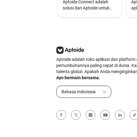
Aptoide Connect adalah
Ap
solusi dari Aptoide untuk
apl
pengembang, yang
me
dirancang untuk membantu
me
pengembang
(/
mendistribusikan,
ap
mengelola, dan
me
memonetisasi aplikasi
dal
mereka di berbagai toko
se
aplikasi alternatif, termasuk
Aptoide adalah toko aplikasi dan platform 
Aptoide, Aptoide Games,
pertumbuhannya paling cepat di dunia. Ka
Xiaomi, dan lainnya. Melalui
talenta global. Apakah Anda menginginka
jaringan ini, pengembang
Ayo bermain bersama.
dapat menjangkau lebih dari
50 juta pengguna aktif
Bahasa Indonesia
bulanan di seluruh dunia.