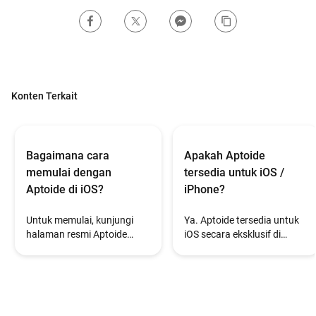
Konten Terkait
Bagaimana cara
Apakah Aptoide
memulai dengan
tersedia untuk iOS /
Aptoide di iOS?
iPhone?
Untuk memulai, kunjungi
Ya. Aptoide tersedia untuk
halaman resmi Aptoide
iOS secara eksklusif di
untuk iOS di iPhone Anda
perangkat iPhone dalam Uni
dan ikuti petunjuk
Eropa, Jepang, dan Brasil.
instalasinya.