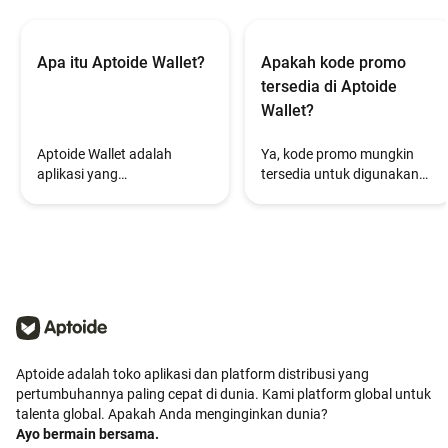
Apa itu Aptoide Wallet?
Apakah kode promo
tersedia di Aptoide
Wallet?
Aptoide Wallet adalah
Ya, kode promo mungkin
aplikasi yang
tersedia untuk digunakan
memungkinkan pengguna
dengan Aptoide Wallet,
mengelola [Saldo Aptoide]
tergantung pada kampanye
(/company/faq/what-is-
dan promosi yang sedang
aptoide-balance) dan
berlangsung.
melakukan pembelian
dalam aplikasi di aplikasi
serta game yang didukung.
Aptoide adalah toko aplikasi dan platform distribusi yang
pertumbuhannya paling cepat di dunia. Kami platform global untuk
talenta global. Apakah Anda menginginkan dunia?
Ayo bermain bersama.