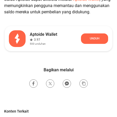
memungkinkan pengguna memantau dan menggunakan
saldo mereka untuk pembelian yang didukung.
Aptoide Wallet
UNDUH
3.97
500
unduhan
Bagikan melalui
Konten Terkait