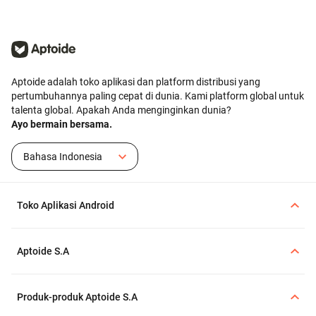
secara otomatis.
mencurigakan, hubungi
dukungan.
Aptoide adalah toko aplikasi dan platform distribusi yang
pertumbuhannya paling cepat di dunia. Kami platform global untuk
talenta global. Apakah Anda menginginkan dunia?
Ayo bermain bersama.
Bahasa Indonesia
Toko Aplikasi Android
Aptoide S.A
Produk-produk Aptoide S.A