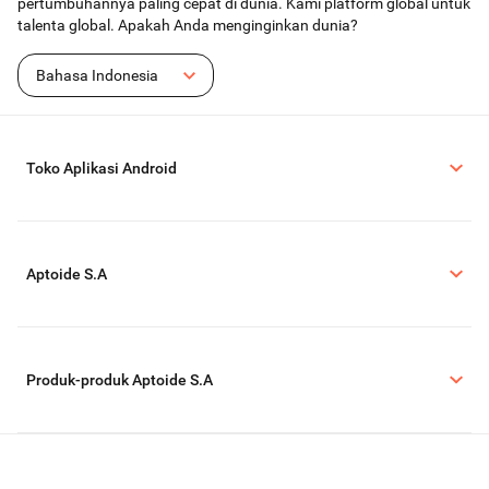
pertumbuhannya paling cepat di dunia. Kami platform global untuk
talenta global. Apakah Anda menginginkan dunia?
Bahasa Indonesia
Toko Aplikasi Android
Aptoide S.A
Produk-produk Aptoide S.A