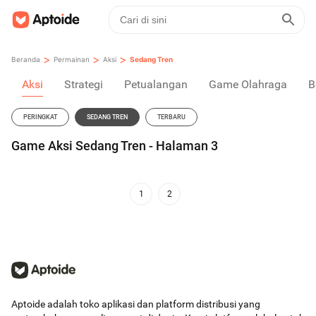
>
>
>
Beranda
Permainan
Aksi
Sedang Tren
Aksi
Strategi
Petualangan
Game Olahraga
B
PERINGKAT
SEDANG TREN
TERBARU
Game Aksi Sedang Tren - Halaman 3
1
2
Aptoide adalah toko aplikasi dan platform distribusi yang