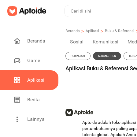
>
>
Beranda
Aplikasi
Buku & Referensi
Beranda
Sosial
Komunikasi
Med
PERINGKAT
SEDANG TREN
TERB
Game
Aplikasi Buku & Referensi S
Aplikasi
Berita
Lainnya
Aptoide adalah toko aplikasi
pertumbuhannya paling cepat
talenta global. Apakah And