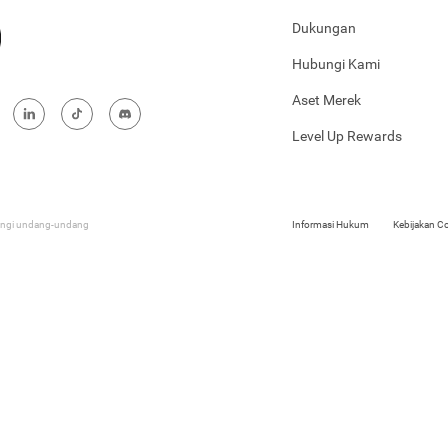
Dukungan
Hubungi Kami
Aset Merek
Level Up Rewards
ungi undang-undang
Informasi Hukum
Kebijakan C