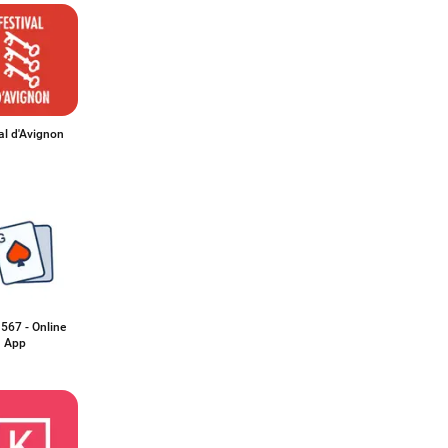
al d'Avignon
567 - Online
 App