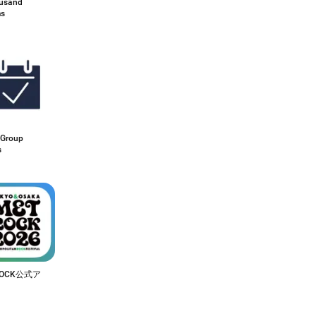
usand
ms
 Group
s
ROCK公式ア