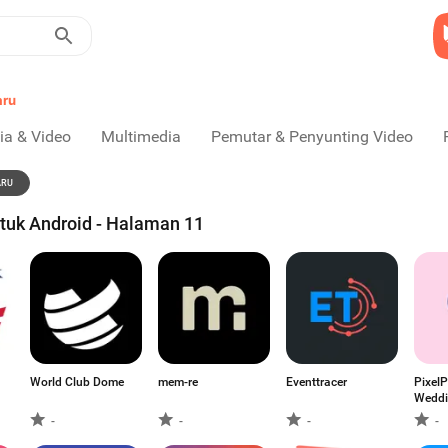
aru
ia & Video
Multimedia
Pemutar & Penyunting Video
ARU
ntuk Android - Halaman 11
World Club Dome
mem-re
Eventtracer
PixelP
Weddi
-
-
-
-