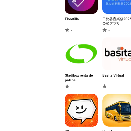
Floorfilla
日比谷音楽祭202
公式アプリ
-
-
Stadibox renta de
Basita Virtual
palcos
-
-