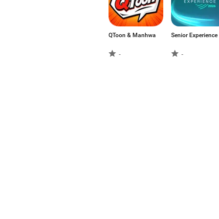
QToon & Manhwa
Senior Experience
-
-
Velvet Pass
IKN Eventi
-
-