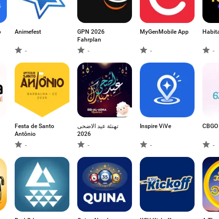
6
Animefest
GPN 2026
MyGenMobile App
Habit
Fahrplan
-
-
-
-
Festa de Santo
تهنئة عيد الاضحى
Inspire ViVe
CBGO
Antônio
2026
-
-
-
-