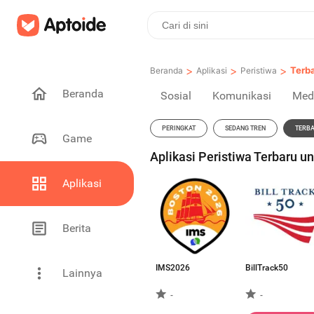
>
>
>
Terb
Beranda
Aplikasi
Peristiwa
Beranda
Sosial
Komunikasi
Med
PERINGKAT
SEDANG TREN
TERB
Game
Aplikasi Peristiwa Terbaru u
Aplikasi
Berita
IMS2026
BillTrack50
Lainnya
-
-