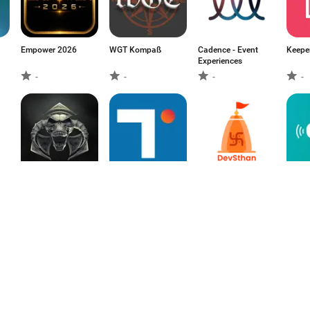
Empower 2026
WGT Kompaß
Cadence - Event
Keepe
Experiences
-
-
-
-
Masters of
Today:
DevSthan
Cinew
Hardcore
International Days
2026
-
-
-
-