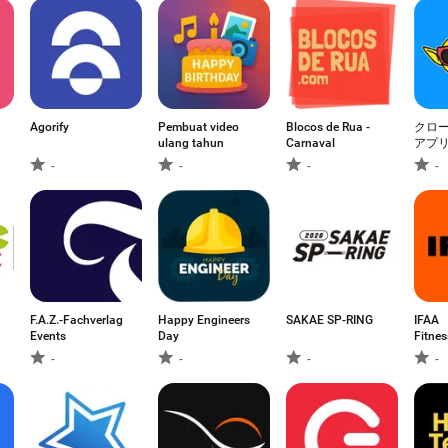
Agorify
Pembuat video
Blocos de Rua -
クロー
ulang tahun
Carnaval
アプ
-
-
-
-
F.A.Z.-Fachverlag
Happy Engineers
SAKAE SP-RING
IFAA
Events
Day
Fitne
-
-
-
-