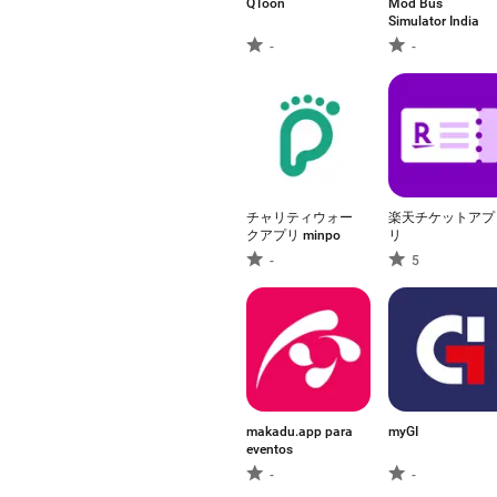
QToon
Mod Bus
Simulator India
-
-
チャリティウォー
楽天チケットアプ
クアプリ minpo
リ
-
5
makadu.app para
myGI
eventos
-
-