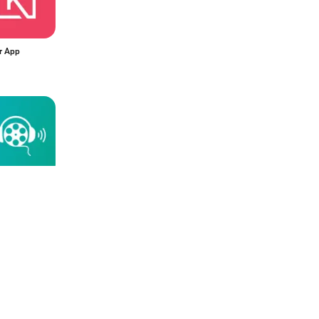
r App
av