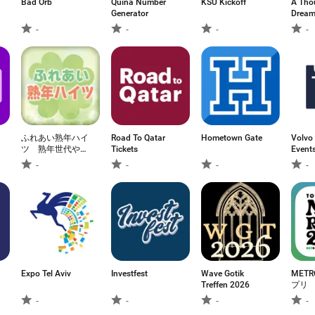
Bad Orb
Quina Number
KSU Kickoff
A Tho
Generator
Drea
-
-
-
-
ふれあい熟年ハイ
Road To Qatar
Hometown Gate
Volvo
ツ 熟年世代や中
Tickets
Event
高年の恋愛チャッ
-
-
-
-
トアプリ
Expo Tel Aviv
Investfest
Wave Gotik
MET
Treffen 2026
プリ
-
-
-
-