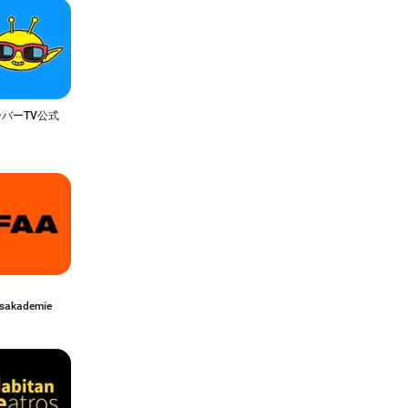
バーTV公式
リ
ssakademie