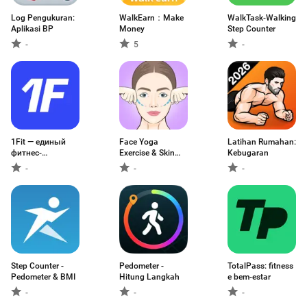
Log Pengukuran:
WalkEarn：Make
WalkTask-Walking
Aplikasi BP
Money
Step Counter
-
5
-
1Fit — единый
Face Yoga
Latihan Rumahan:
фитнес-
Exercise & Skin
Kebugaran
абонемент
Care
-
-
-
Step Counter -
Pedometer -
TotalPass: fitness
Pedometer & BMI
Hitung Langkah
e bem-estar
-
-
-