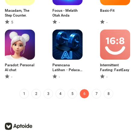
Macadam, The
Focus - Melatih
Basic-Fit
Step Counter.
Otak Anda
5
-
-
Paradot: Personal
Perencana
Intermittent
AI chat
Latihan・Pelacak
Fasting: FastEasy
Gym
-
-
-
1
2
3
4
5
6
7
8