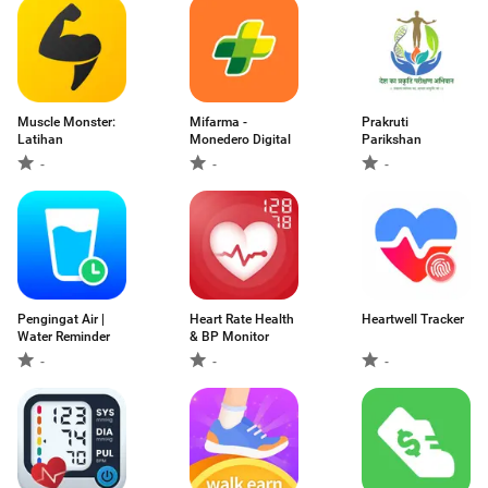
Muscle Monster:
Mifarma -
Prakruti
Latihan
Monedero Digital
Parikshan
-
-
-
Pengingat Air |
Heart Rate Health
Heartwell Tracker
Water Reminder
& BP Monitor
-
-
-