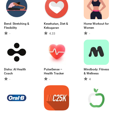
Bend: Stretching &
Kesehatan, Diet &
Home Workout for
Flexibility
Kebugaran
Women
-
4.33
-
Disha: AI Health
PulseSense –
Mindbody: Fitness
Coach
Health Tracker
& Wellness
-
-
4