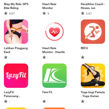
Map My Ride: GPS
Heart Rate
Decathlon Coach -
Bike Riding
Monitor
fitness, run
4.67
5
3.67
Latihan Pinggang
Heart Rate
RDFit
Kecil
Monitor - HeartIn
-
-
-
LazyFit:
Fere Fit
Yoga bagi Pemula
Perancang
- Yoga Harian
Senaman
-
-
-