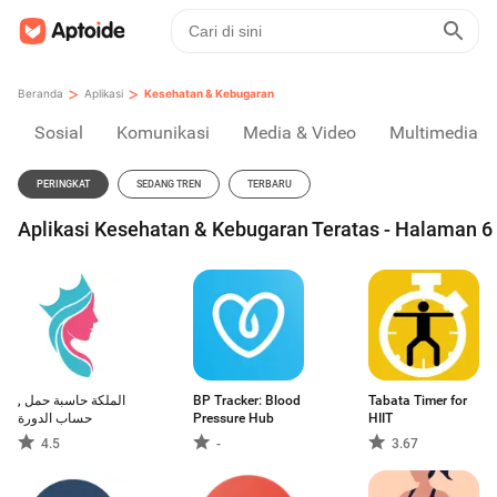
>
>
Beranda
Aplikasi
Kesehatan & Kebugaran
Sosial
Komunikasi
Media & Video
Multimedia
PERINGKAT
SEDANG TREN
TERBARU
Aplikasi Kesehatan & Kebugaran Teratas - Halaman 6
الملكة حاسبة حمل ,
BP Tracker: Blood
Tabata Timer for
حساب الدورة
Pressure Hub
HIIT
4.5
-
3.67