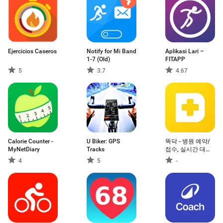
Ejercicios Caseros
Notify for Mi Band
Aplikasi Lari –
1-7 (Old)
FITAPP
5
3.7
4.67
Calorie Counter -
U Biker: GPS
똑닥 - 병원 예약/
MyNetDiary
Tracks
접수, 실시간 대기
순서
4
5
-