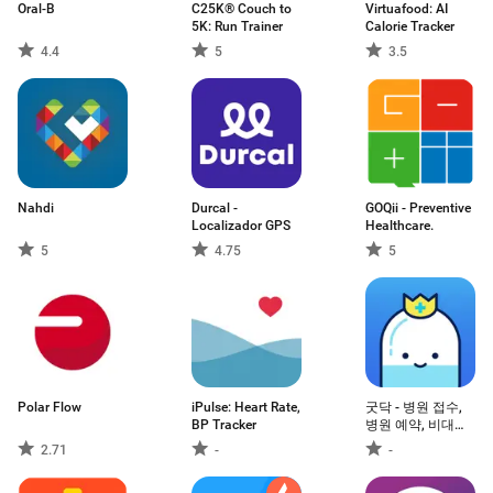
Oral-B
C25K® Couch to
Virtuafood: AI
5K: Run Trainer
Calorie Tracker
4.4
5
3.5
Nahdi
Durcal -
GOQii - Preventive
Localizador GPS
Healthcare.
5
4.75
5
Polar Flow
iPulse: Heart Rate,
굿닥 - 병원 접수,
BP Tracker
병원 예약, 비대면
진료 필수 앱
2.71
-
-