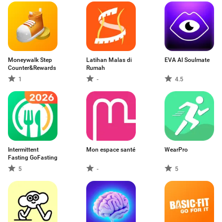
Moneywalk Step
Latihan Malas di
EVA AI Soulmate
Counter&Rewards
Rumah
1
-
4.5
Intermittent
Mon espace santé
WearPro
Fasting GoFasting
5
-
5