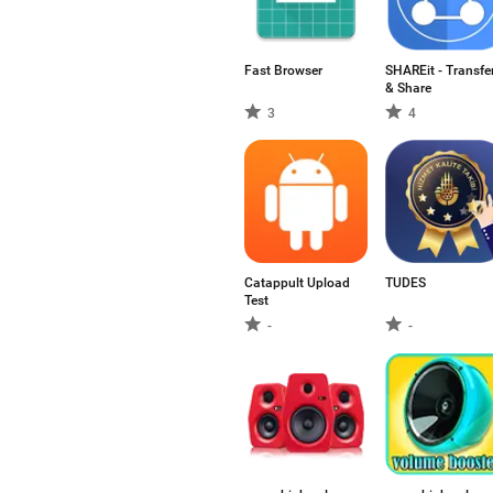
Fast Browser
SHAREit - Transfe
& Share
3
4
Catappult Upload
TUDES
Test
-
-