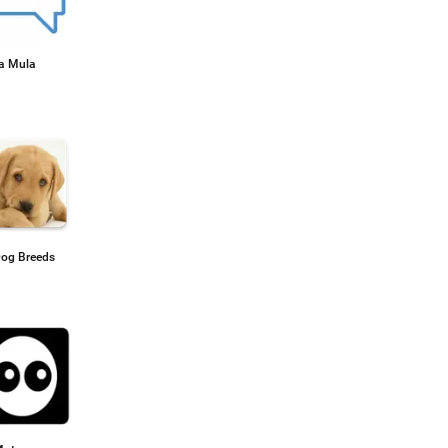
a Mula
Dog Breeds