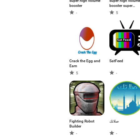
super high volume
super high volum
booster
booster super
loud
-
5
Crack the Egg and
SatFeed
Earn
5
-
Fighting Robot
صلاتك
Builder
-
-