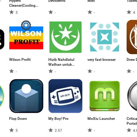
e
Hyperx
DeviceInfo
ikiwi
Tube
Cleaner|Cooling
Master
5
-
-
4
Wilson Profit
Hizib Nahdlatul
very fast browser
Drew 
Wathan untuk
Android
-
-
-
-
Flop Down
My Boy! Pro
MoXiu Launcher
Critica
Porta
5
2.57
-
4.