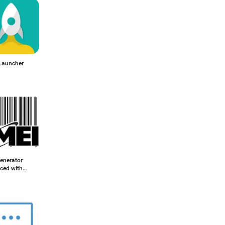
Launcher
enerator
ced with
zer