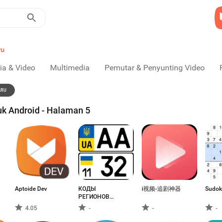
ru
ia & Video
Multimedia
Pemutar & Penyunting Video
ARU
uk Android - Halaman 5
Aptoide Dev
КОДЫ
i视频-追剧神器
Sudo
РЕГИОНОВ
УКРАИНА
4.05
-
-
-