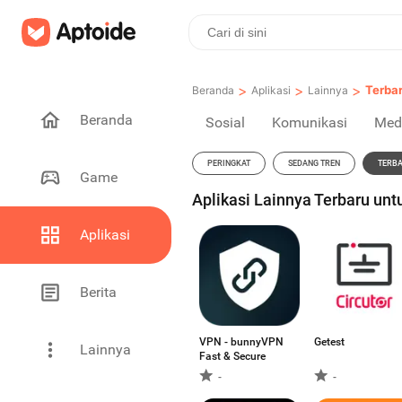
>
>
>
Terba
Beranda
Aplikasi
Lainnya
Beranda
Sosial
Komunikasi
Med
PERINGKAT
SEDANG TREN
TERB
Game
Aplikasi Lainnya Terbaru unt
Aplikasi
Berita
VPN - bunnyVPN
Getest
Lainnya
Fast & Secure
-
-