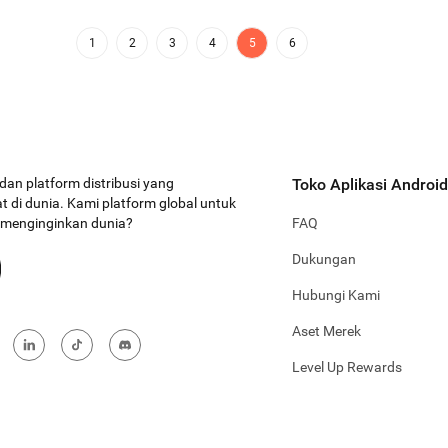
1
2
3
4
5
6
 dan platform distribusi yang
Toko Aplikasi Android
 di dunia. Kami platform global untuk
a menginginkan dunia?
FAQ
Dukungan
Hubungi Kami
Aset Merek
Level Up Rewards