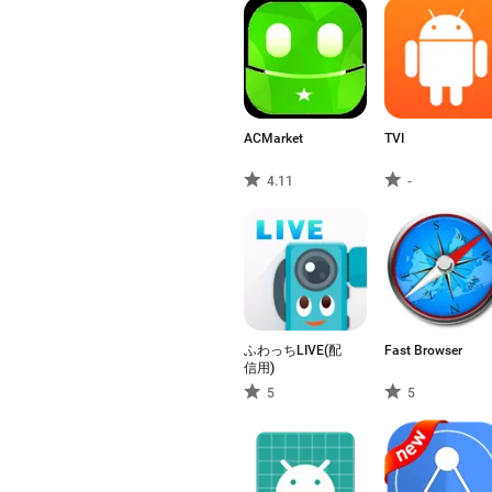
ACMarket
TVI
4.11
-
ふわっちLIVE(配
Fast Browser
信用)
5
5