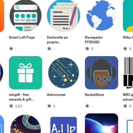
Smart Left Page
Declaratie pe
Navegador
Wiko 
proprie
PFIDOSO
raspundere
-
-
5
5
wingift - free
Astronomer
RacketStore
IMEI g
rewards & gift
advan
cards
analy
2.67
3
-
5