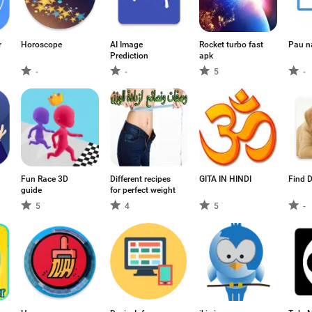
r
Horoscope
AI Image
Rocket turbo fast
Pau n
Prediction
apk
-
-
5
-
Fun Race 3D
Different recipes
GITA IN HINDI
Find 
guide
for perfect weight
5
4
5
-