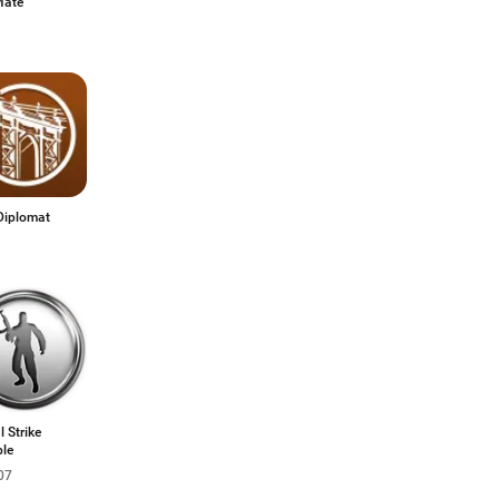
Mate
Diplomat
l Strike
ble
07