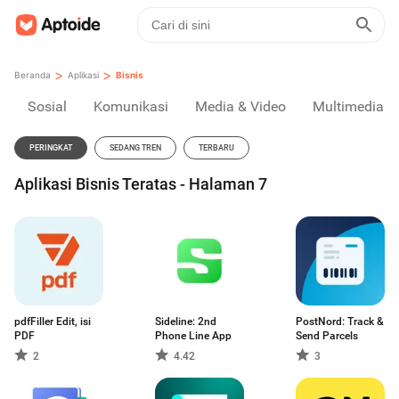
>
>
Beranda
Aplikasi
Bisnis
Sosial
Komunikasi
Media & Video
Multimedia
PERINGKAT
SEDANG TREN
TERBARU
Aplikasi Bisnis Teratas - Halaman 7
pdfFiller Edit, isi
Sideline: 2nd
PostNord: Track &
PDF
Phone Line App
Send Parcels
2
4.42
3