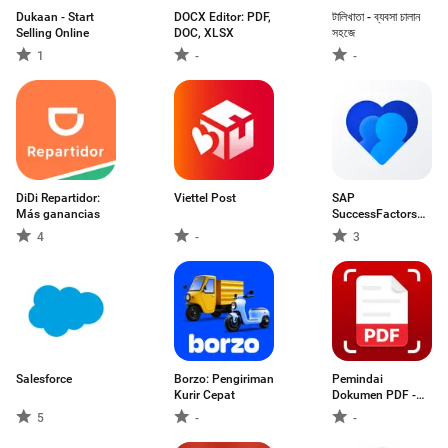
Dukaan - Start
DOCX Editor: PDF,
টালিখাতা - ব্যবসা চালান
Selling Online
DOC, XLSX
সহজে
1
-
-
DiDi Repartidor:
Viettel Post
SAP
Más ganancias
SuccessFactors
Mobile
4
-
3
Salesforce
Borzo: Pengiriman
Pemindai
Kurir Cepat
Dokumen PDF -
PixScan
5
-
-