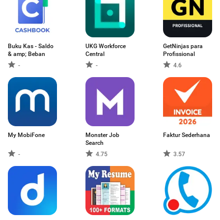
Buku Kas - Saldo
UKG Workforce
GetNinjas para
& amp; Beban
Central
Profissional
-
-
4.6
My MobiFone
Monster Job
Faktur Sederhana
Search
-
4.75
3.57