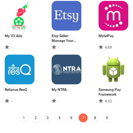
My V3 Ads
Etsy Seller:
MytelPay
Manage Your
Shop
-
-
4.69
Reliance ResQ
My NTRA
Samsung Pay
Framework
-
-
4.32
1
2
3
5
6
7
8
9