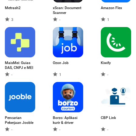
Metrash2
xScan: Document
Amazon Flex
Scanner
3
-
1
MaisMei: Guias
Ozon Job
Kiwify
DAS, CNPJ e MEI
-
1
-
Pencarian
Borzo: Aplikasi
CBP Link
Pekerjaan Jooble
kurir & driver
-
-
-