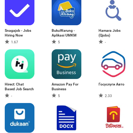
Snagajob - Jobs
BukuWarung -
Hamara Jobs
Hiring Now
Aplikasi UMKM
(Qjobs)
1.67
5
-
Hirect: Chat
Amazon Pay For
Госуслуги Авто
Based Job Search
Business
-
5
2.33