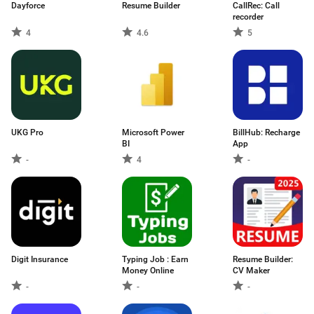
Dayforce
Resume Builder
CallRec: Call
recorder
4
4.6
5
UKG Pro
Microsoft Power
BillHub: Recharge
BI
App
-
4
-
Digit Insurance
Typing Job : Earn
Resume Builder:
Money Online
CV Maker
-
-
-