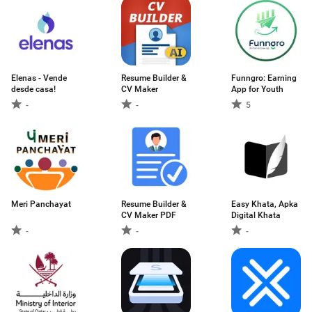
Elenas - Vende
Resume Builder &
Funngro: Earning
desde casa!
CV Maker
App for Youth
-
-
5
Meri Panchayat
Resume Builder &
Easy Khata, Apka
CV Maker PDF
Digital Khata
-
-
-