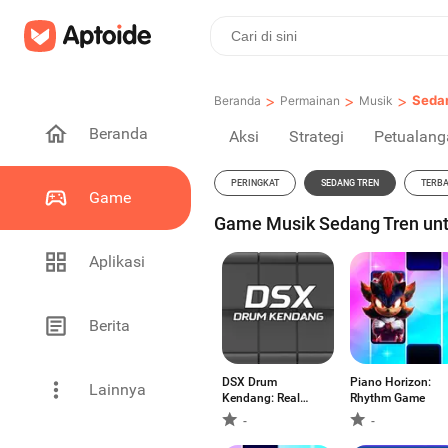
>
>
>
Seda
Beranda
Permainan
Musik
Beranda
Aksi
Strategi
Petualang
PERINGKAT
SEDANG TREN
TERB
Game
Game Musik Sedang Tren unt
Aplikasi
Berita
DSX Drum
Piano Horizo​​n:
Lainnya
Kendang: Real
Rhythm Game
Pad
-
-