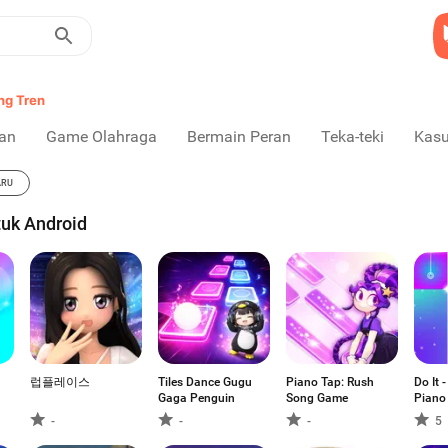
ng Tren
an
Game Olahraga
Bermain Peran
Teka-teki
Kasu
ARU
uk Android
럽플레이스
Tiles Dance Gugu
Piano Tap: Rush
Do It 
Gaga Penguin
Song Game
Piano
-
-
-
5