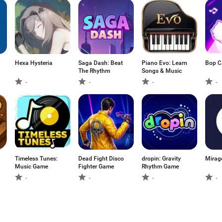
Hexa Hysteria
Saga Dash: Beat
Piano Evo: Learn
Bop C
The Rhythm
Songs & Music
-
-
-
-
Timeless Tunes:
Dead Fight Disco
dropin: Gravity
Mirag
Music Game
Fighter Game
Rhythm Game
-
-
-
-