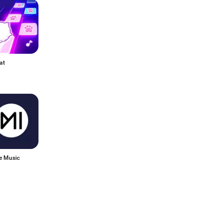
at
e Music